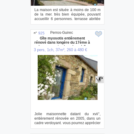
La maison est située à moins de 100 m
de la mer. très bien équipée, pouvant
accueillir 6 personnes. terrasse abritée
d...
Perros-Guirec
n°
925
Gîte myosotis entièrement
rénové dans longère du 17ème à
louer semaine / week-end. 2
3 pers, 1ch, 37m², 260 à 480 €
autres gîtes sont visibles sur
notre site
Jolie maisonnette datant du xvii°,
entièrement rénovée en 2005, dans un
cadre verdoyant. vous pourrez apprécier
calme et...