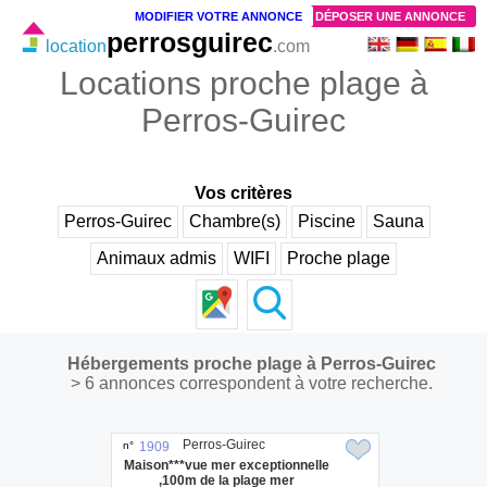
MODIFIER VOTRE ANNONCE
DÉPOSER UNE ANNONCE
perrosguirec
location
.com
Locations proche plage à
Perros-Guirec
Vos critères
Perros-Guirec
Chambre(s)
Piscine
Sauna
Animaux admis
WIFI
Proche plage
Hébergements proche plage à Perros-Guirec
> 6 annonces correspondent à votre recherche.
Perros-Guirec
n°
1909
Maison***vue mer exceptionnelle
,100m de la plage mer