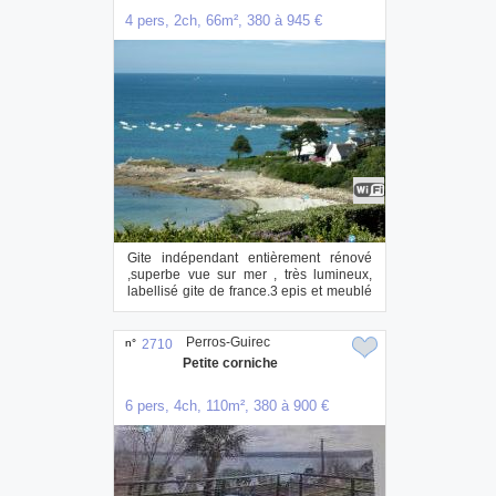
4 pers, 2ch, 66m², 380 à 945 €
Gite indépendant entièrement rénové
,superbe vue sur mer , très lumineux,
labellisé gite de france.3 epis et meublé
de t...
Perros-Guirec
n°
2710
Petite corniche
6 pers, 4ch, 110m², 380 à 900 €