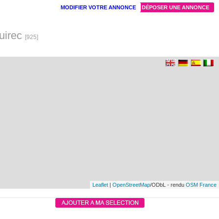
MODIFIER VOTRE ANNONCE
DÉPOSER UNE ANNONCE
uirec
[925]
Leaflet
|
OpenStreetMap
/ODbL - rendu
OSM France