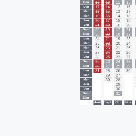
Dim
16
13
11
15
Lun
17
14
12
16
Mar
18
15
13
17
Mer
19
16
14
18
Jeu
20
17
15
19
Ven
21
18
16
20
Sam
22
19
17
21
Dim
23
20
18
22
Lun
24
21
19
23
Mar
25
22
20
24
Mer
26
23
21
25
Jeu
27
24
22
26
Ven
28
25
23
27
Sam
29
26
24
28
Dim
30
27
25
29
Lun
31
28
26
30
Mar
-
29
27
-
Mer
-
30
28
-
Jeu
-
-
29
-
Ven
-
-
30
-
Sam
-
-
31
-
Dim
-
-
-
-
-
Aout
Sept
Oct
Nov