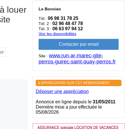
à louer
Le Bonniec
ite
06 98 31 78 25
Tél.:
02 96 48 47 78
Tél. 2 :
06 63 97 94 12
Tél. 3 :
Voir les disponibilités
ur
www.run-ar-marec-gite-
Site :
perros-guirec-saint-quay-perros.fr
1
APPRÉCIATION SUR CET HÉBERGEMENT
Déposer une appréciation
Annonce en ligne depuis le
31/05/2011
Dernière mise a jour effectuée le
05/08/2026