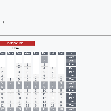
..)
Indisponible
Libre
Dec
Janv
Fév
Mars
Avr
Mai
Juin
Juil
-
-
-
-
-
-
1
-
-
Sam
-
-
-
-
-
2
-
-
Dim
-
-
1
1
-
3
-
-
Lun
1
-
2
2
-
4
1
-
Mar
2
-
3
3
-
5
2
-
Mer
3
-
4
4
1
6
3
1
Jeu
4
1
5
5
2
7
4
2
Ven
5
2
6
6
3
8
5
3
Sam
6
3
7
7
4
9
6
4
Dim
7
4
8
8
5
10
7
5
Lun
8
5
9
9
6
11
8
6
Mar
9
6
10
10
7
12
9
7
Mer
10
7
11
11
8
13
10
8
Jeu
11
8
12
12
9
14
11
9
Ven
12
9
13
13
10
15
12
10
Sam