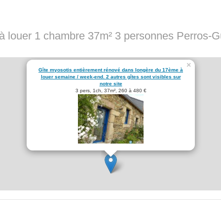
à louer 1 chambre 37m² 3 personnes Perros-G
×
Gîte myosotis entièrement rénové dans longère du 17ème à
louer semaine / week-end. 2 autres gîtes sont visibles sur
notre site
3 pers, 1ch, 37m², 260 à 480 €