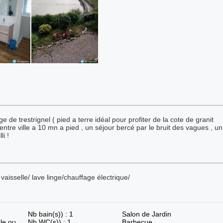
 de trestrignel ( pied a terre idéal pour profiter de la cote de granit
entre ville a 10 mn a pied , un séjour bercé par le bruit des vagues , un
i !
aisselle/ lave linge/chauffage électrique/
Nb bain(s)) : 1
Salon de Jardin
le ou
Nb WC(s)) : 1
Barbecue