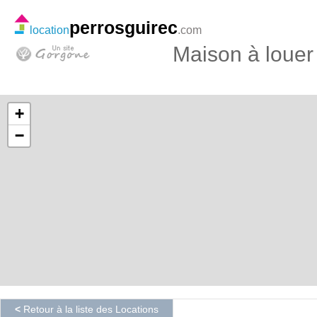
perrosguirec
location
.com
Maison à loue
+
−
<
Retour à la liste des Locations