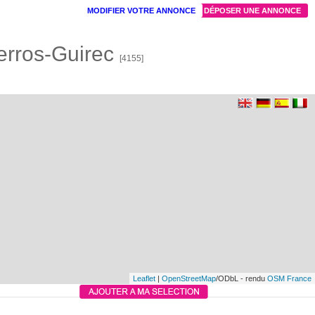
MODIFIER VOTRE ANNONCE
DÉPOSER UNE ANNONCE
erros-Guirec
[4155]
Leaflet
|
OpenStreetMap
/ODbL - rendu
OSM France