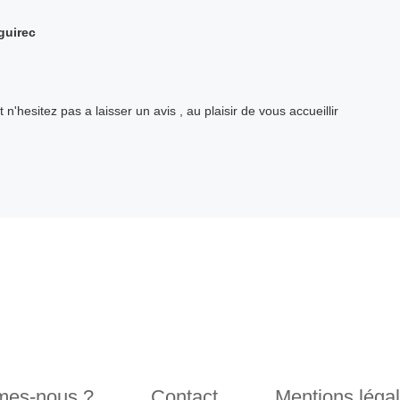
guirec
 n'hesitez pas a laisser un avis , au plaisir de vous accueillir
mes-nous ?
Contact
Mentions léga