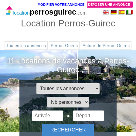
MODIFIER VOTRE ANNONCE
DÉPOSER UNE ANNONCE
perrosguirec
location
.com
Location Perros-Guirec
Toutes les annonces
Perros-Guirec
Autour de Perros-Guirec
11 Locations de vacances à Perros-
Guirec
au