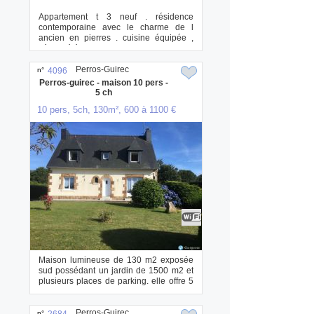
Appartement t 3 neuf . résidence
contemporaine avec le charme de l
ancien en pierres . cuisine équipée ,
séjour télévi...
Perros-Guirec
n°
4096
Perros-guirec - maison 10 pers -
5 ch
10 pers, 5ch, 130m², 600 à 1100 €
Maison lumineuse de 130 m2 exposée
sud possédant un jardin de 1500 m2 et
plusieurs places de parking. elle offre 5
cham...
Perros-Guirec
n°