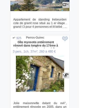
Appartement de standing trebeurden
cote de granit rose situé au 1 er étage .
grand t 3 pour 4 personnes et lit bébé . ...
Perros-Guirec
n°
925
Gîte myosotis entièrement
rénové dans longère du 17ème à
louer semaine / week-end. 2
3 pers, 1ch, 37m², 260 à 480 €
autres gîtes sont visibles sur
notre site
Jolie maisonnette datant du xvii°,
entièrement rénovée en 2005, dans un