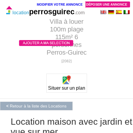
MODIFIER VOTRE ANNONCE
DÉPOSER UNE ANNONCE
perrosguirec
location
.com
Villa à louer
100m plage
115m² 6
personnes
Perros-Guirec
[2082]
Situer sur un plan
<
Retour à la liste des Locations
Location maison avec jardin et
vue sur mer