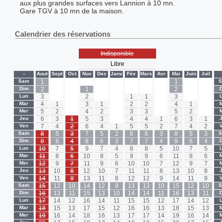
aux plus grandes surfaces vers Lannion à 10 mn.
Gare TGV à 10 mn de la maison.
Calendrier des réservations
Indisponible
Libre
-
Aout
Sept
Oct
Nov
Dec
Janv
Fév
Mars
Avr
Mai
Juin
Juil
Sam
1
-
-
-
-
-
-
-
-
1
-
-
Dim
2
-
-
1
-
-
-
-
-
2
-
-
Lun
3
-
-
2
-
-
1
1
-
3
-
-
Mar
4
1
-
3
1
-
2
2
-
4
1
-
Mer
5
2
-
4
2
-
3
3
-
5
2
-
Jeu
6
3
1
5
3
-
4
4
1
6
3
1
Ven
7
4
2
6
4
1
5
5
2
7
4
2
Sam
8
5
3
7
5
2
6
6
3
8
5
3
Dim
9
6
4
8
6
3
7
7
4
9
6
4
Lun
10
7
5
9
7
4
8
8
5
10
7
5
Mar
11
8
6
10
8
5
9
9
6
11
8
6
Mer
12
9
7
11
9
6
10
10
7
12
9
7
Jeu
13
10
8
12
10
7
11
11
8
13
10
8
Ven
14
11
9
13
11
8
12
12
9
14
11
9
Sam
15
12
10
14
12
9
13
13
10
15
12
10
Dim
16
13
11
15
13
10
14
14
11
16
13
11
Lun
17
14
12
16
14
11
15
15
12
17
14
12
Mar
18
15
13
17
15
12
16
16
13
18
15
13
Mer
19
16
14
18
16
13
17
17
14
19
16
14