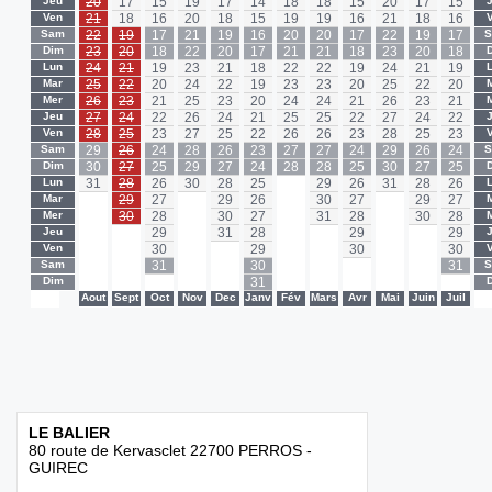
Jeu
20
17
15
19
17
14
18
18
15
20
17
15
Ven
21
18
16
20
18
15
19
19
16
21
18
16
Sam
22
19
17
21
19
16
20
20
17
22
19
17
Dim
23
20
18
22
20
17
21
21
18
23
20
18
Lun
24
21
19
23
21
18
22
22
19
24
21
19
Mar
25
22
20
24
22
19
23
23
20
25
22
20
Mer
26
23
21
25
23
20
24
24
21
26
23
21
Jeu
27
24
22
26
24
21
25
25
22
27
24
22
Ven
28
25
23
27
25
22
26
26
23
28
25
23
Sam
29
26
24
28
26
23
27
27
24
29
26
24
Dim
30
27
25
29
27
24
28
28
25
30
27
25
Lun
31
28
26
30
28
25
-
29
26
31
28
26
Mar
-
29
27
-
29
26
-
30
27
-
29
27
Mer
-
30
28
-
30
27
-
31
28
-
30
28
Jeu
-
-
29
-
31
28
-
-
29
-
-
29
Ven
-
-
30
-
-
29
-
-
30
-
-
30
Sam
-
-
31
-
-
30
-
-
-
-
-
31
Dim
-
-
-
-
-
31
-
-
-
-
-
-
-
Aout
Sept
Oct
Nov
Dec
Janv
Fév
Mars
Avr
Mai
Juin
Juil
-
LE BALIER
80 route de Kervasclet 22700 PERROS -
GUIREC