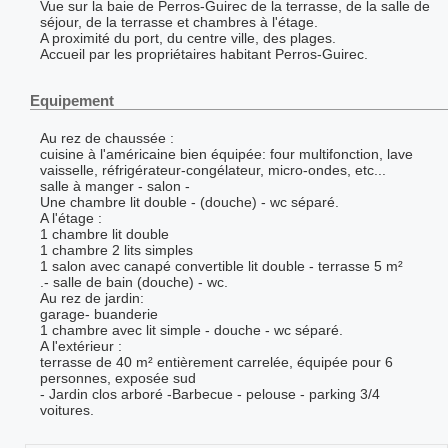
Vue sur la baie de Perros-Guirec de la terrasse, de la salle de
séjour, de la terrasse et chambres à l'étage.
A proximité du port, du centre ville, des plages.
Accueil par les propriétaires habitant Perros-Guirec.
Equipement
Au rez de chaussée :
cuisine à l'américaine bien équipée: four multifonction, lave
vaisselle, réfrigérateur-congélateur, micro-ondes, etc...
salle à manger - salon -
Une chambre lit double - (douche) - wc séparé.
A l'étage :
1 chambre lit double
1 chambre 2 lits simples
1 salon avec canapé convertible lit double - terrasse 5 m²
.- salle de bain (douche) - wc.
Au rez de jardin:
garage- buanderie
1 chambre avec lit simple - douche - wc séparé.
A l'extérieur :
terrasse de 40 m² entièrement carrelée, équipée pour 6
personnes, exposée sud
- Jardin clos arboré -Barbecue - pelouse - parking 3/4
voitures.