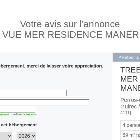
Votre avis sur l'annonce
VUE MER RESIDENCE MANER RO
<
Retour à
bergement, merci de laisser votre appréciation.
TRE
MER
MANE
Perros-
Guirec
4111]
evenir modifier votre avis
s cet hébergement
4 pers
69 m² h