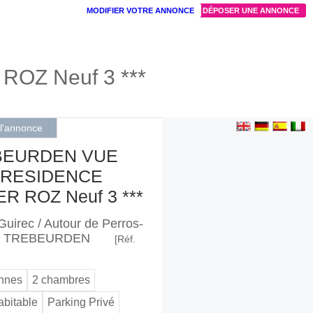
MODIFIER VOTRE ANNONCE
DÉPOSER UNE ANNONCE
Z Neuf 3 ***
 l'annonce
BEURDEN VUE
 RESIDENCE
R ROZ Neuf 3 ***
Guirec / Autour de Perros-
 / TREBEURDEN
[Réf.
onnes
2 chambres
abitable
Parking Privé