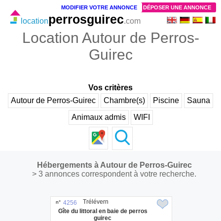
MODIFIER VOTRE ANNONCE
DÉPOSER UNE ANNONCE
perrosguirec
location
.com
Location Autour de Perros-
Guirec
Vos critères
Autour de Perros-Guirec
Chambre(s)
Piscine
Sauna
Animaux admis
WIFI
Hébergements à Autour de Perros-Guirec
> 3 annonces correspondent à votre recherche.
Trélévern
n°
4256
Gîte du littoral en baie de perros
guirec