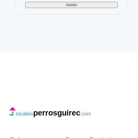
perrosguirec
location
.com